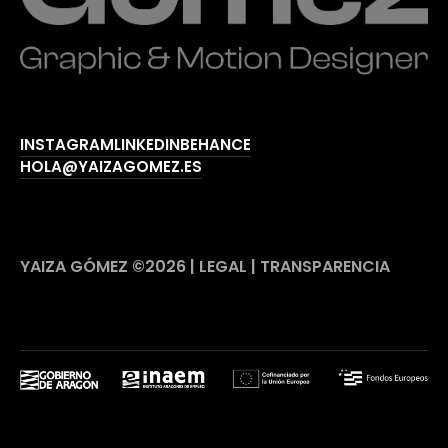
I
N
S
T
A
G
R
A
M
L
I
N
K
E
D
I
N
B
E
H
A
N
C
E
H
O
L
A
@
Y
A
I
Z
A
G
O
M
E
Z
.
E
S
YAIZA GÓMEZ ©2026 |
L
E
G
A
L
|
T
R
A
N
S
P
A
R
E
N
C
I
A